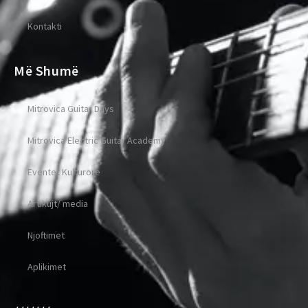
Kontakti
Më Shumë
Mitrovica Guitar Days
Mitrovica Electric Guitar Academy
Eventet Kulturore
Artikujt/ media
Njoftimet
Aplikimet