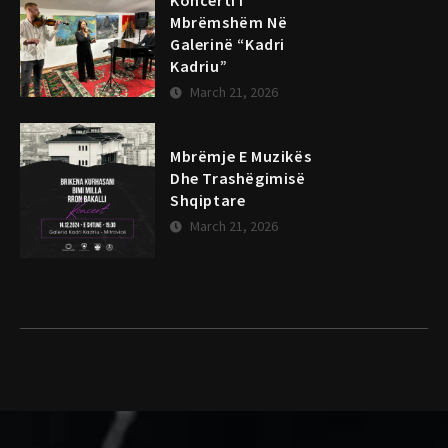
Koncerti I
Mbrëmshëm Në
Galerinë “Kadri
Kadriu”
March 21, 2026
Mbrëmje E Muzikës
Dhe Trashëgimisë
Shqiptare
March 21, 2026