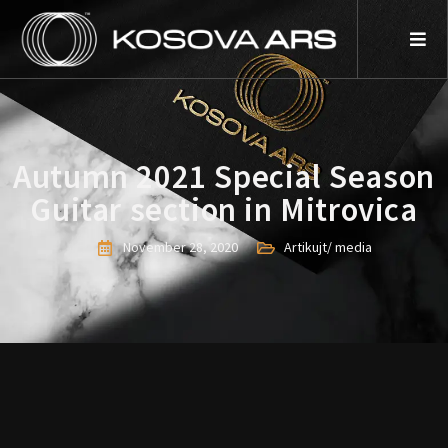
Skip
to
content
Autumn 2021 Special Season
Guitar section in Mitrovica
November 28, 2020
Artikujt/ media