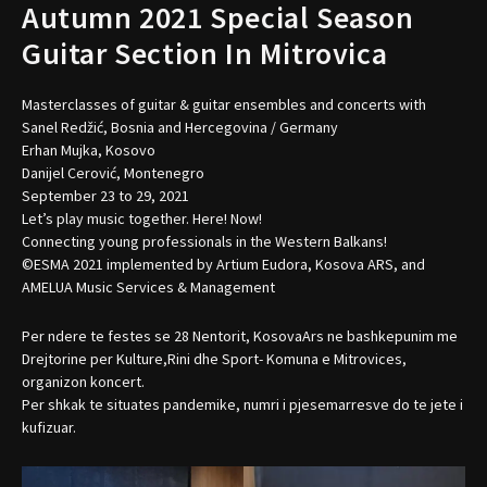
Autumn 2021 Special Season
Guitar Section In Mitrovica
Masterclasses of guitar & guitar ensembles and concerts with
Sanel Redžić, Bosnia and Hercegovina / Germany
Erhan Mujka, Kosovo
Danijel Cerović, Montenegro
September 23 to 29, 2021
Let’s play music together. Here! Now!
Connecting young professionals in the Western Balkans!
©ESMA 2021 implemented by Artium Eudora, Kosova ARS, and
AMELUA Music Services & Management
Per ndere te festes se 28 Nentorit, KosovaArs ne bashkepunim me
Drejtorine per Kulture,Rini dhe Sport- Komuna e Mitrovices,
organizon koncert.
Per shkak te situates pandemike, numri i pjesemarresve do te jete i
kufizuar.