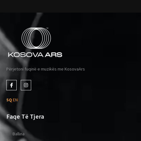
Përjetoni fuqinë e muzikës me KosovaArs
J
I
k
n
i
s
-
t
SQ
EN
f
a
a
g
c
r
e
a
Faqe Të Tjera
b
m
o
o
k
Ballina
-