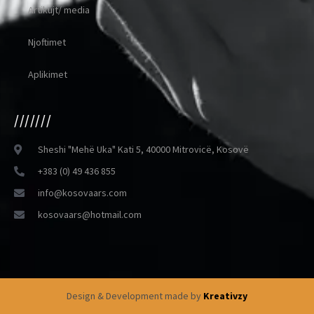
Artikujt/ media
Njoftimet
Aplikimet
///////
Sheshi "Mehë Uka" Kati 5, 40000 Mitrovicë, Kosovë
+383 (0) 49 436 855
info@kosovaars.com
kosovaars@hotmail.com
Design & Development made by
Kreativzy