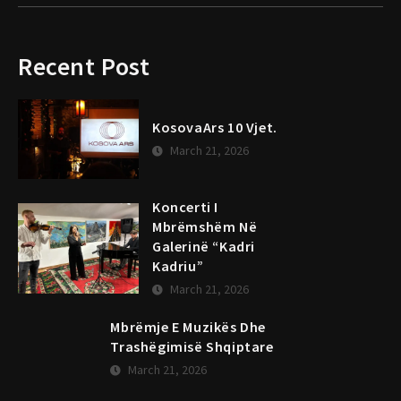
Recent Post
KosovaArs 10 Vjet.
March 21, 2026
Koncerti I
Mbrëmshëm Në
Galerinë “Kadri
Kadriu”
March 21, 2026
Mbrëmje E Muzikës Dhe
Trashëgimisë Shqiptare
March 21, 2026