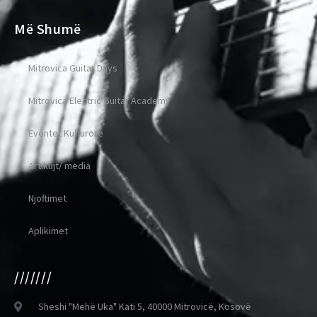
Më Shumë
Mitrovica Guitar Days
Mitrovica Electric Guitar Academy
Eventet Kulturore
Artikujt/ media
Njoftimet
Aplikimet
///////
Sheshi "Mehë Uka" Kati 5, 40000 Mitrovicë, Kosovë