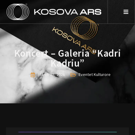
Skip
to
content
Koncert – Galeria “Kadri
Kadriu”
March 21, 2026
Eventet Kulturore