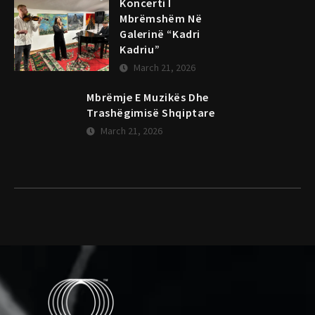
Koncerti I
Mbrëmshëm Në
Galerinë “Kadri
Kadriu”
March 21, 2026
Mbrëmje E Muzikës Dhe
Trashëgimisë Shqiptare
March 21, 2026