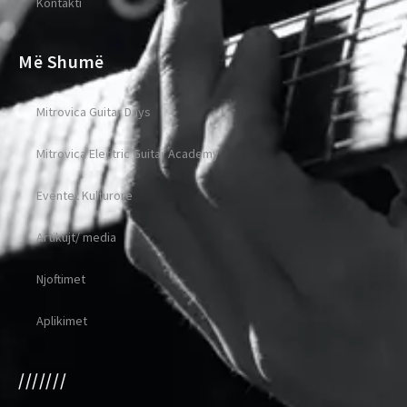
Kontakti
Më Shumë
Mitrovica Guitar Days
Mitrovica Electric Guitar Academy
Eventet Kulturore
Artikujt/ media
Njoftimet
Aplikimet
///////