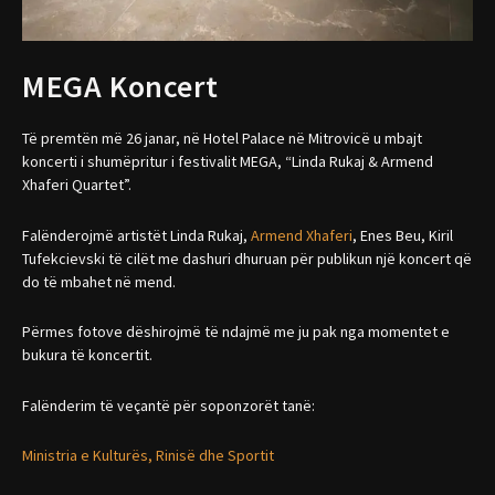
MEGA Koncert
Të premtën më 26 janar, në Hotel Palace në Mitrovicë u mbajt
koncerti i shumëpritur i festivalit MEGA, “Linda Rukaj & Armend
Xhaferi Quartet”.
Falënderojmë artistët Linda Rukaj,
Armend Xhaferi
, Enes Beu, Kiril
Tufekcievski të cilët me dashuri dhuruan për publikun një koncert që
do të mbahet në mend.
Përmes fotove dëshirojmë të ndajmë me ju pak nga momentet e
bukura të koncertit.
Falënderim të veçantë për soponzorët tanë:
Ministria e Kulturës, Rinisë dhe Sportit