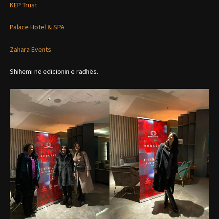
KEP Trust
Palace Hotel & SPA
Zahara Events
Shihemi në edicionin e radhës.