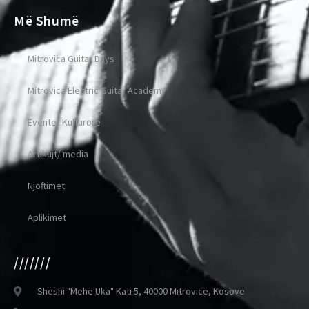
Më Shumë
Mitrovica Guitar Days
Mitrovica Electric Guitar Academy
Eventet Kulturore
Artikujt/ media
Njoftimet
Aplikimet
///////
Sheshi "Mehë Uka" Kati 5, 40000 Mitrovicë, Kosovë