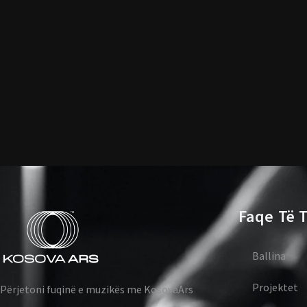
Faqe Të T
Ballina
Projektet
Përjetoni fuqinë e muzikës me KosovaArs