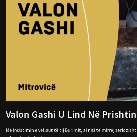
Valon Gashi U Lind Në Prishtin
Me insistimin e vëllaut të tij Burimit, ai nisi të mirrej seriozis