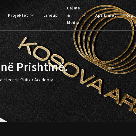
Lajme
Projektet
Lineup
&
Aplikimet
Regu
Media
 në Prishtinë.
a Electric Guitar Academy