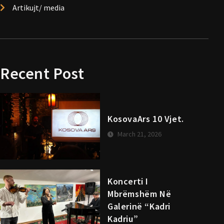
Artikujt/ media
Recent Post
KosovaArs 10 Vjet.
March 21, 2026
Koncerti I
Mbrëmshëm Në
Galerinë “Kadri
Kadriu”