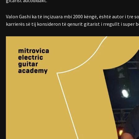
gitarist autodidakt.
Valon Gashi ka të inçizuara mbi 2000 këngë, është autor i tre 
karrierës së tij konsideron të qenurit gitarist i rregullt i super 