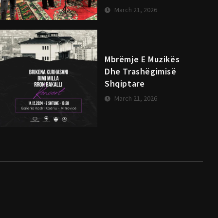
March 21, 2026
Mbrëmje E Muzikës
Dhe Trashëgimisë
Shqiptare
March 21, 2026