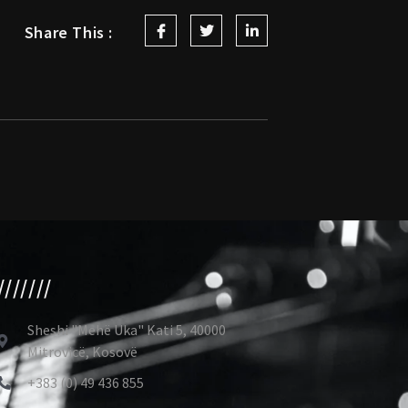
Share This :
///////
Sheshi "Mehë Uka" Kati 5, 40000
Mitrovicë, Kosovë
+383 (0) 49 436 855