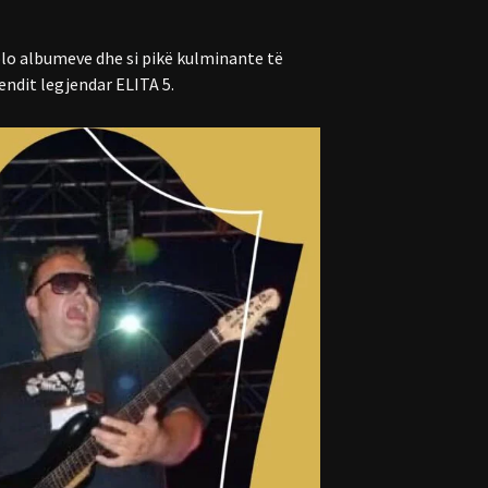
solo albumeve dhe si pikë kulminante të
bendit legjendar ELITA 5.